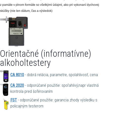
z pamäte v plnom formáte so všetkými údajmi, ako pri vykonaní dychovej
skúšky (nie len dátum, čas a výsledok)
Orientačné (informatívne)
alkoholtestery
CA 8010
- dobrá relácia, parametre, spolahlivosť, cena
CA 2020
- odporúčané použitie: spoľahlivý,napr vlastná
kontrola pred šoférovaním
FST
- odporúčané použitie: garancia zhody výsledku s
policajným testerom