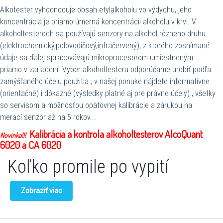
Alkotester vyhodnocuje obsah etylalkoholu vo výdychu, jeho
koncentrácia je priamo úmerná koncentrácii alkoholu v krvi. V
alkoholtesteroch sa používajú senzory na alkohol rôzneho druhu
(elektrochemický,polovodičový,infračervený), z ktorého zosnímané
údaje sa ďalej spracovávajú mikroprocesorom umiestneným
priamo v zariadení. Výber alkoholtesteru odporúčame urobiť podľa
zamýšľaného účelu použitia , v našej ponuke nájdete informatívne
(orientačné) i dôkazné (výsledky platné aj pre právne účely) , všetky
so servisom a možnosťou opätovnej kalibrácie a zárukou na
merací senzor až na 5 rokov...
Kalibrácia a kontrola alkoholtesterov AlcoQuant
Novinka!!!
6020 a CA 6020
Koľko promile po vypití
Zobraziť viac