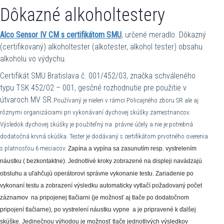
Dôkazné alkoholtestery
Alco Sensor IV CM s certifikátom SMU
, určené meradlo. Dôkazný
(certifikovaný) alkoholtester (alkotester, alkohol tester) obsahu
alkoholu vo výdychu.
Certifikát SMU Bratislava č. 001/452/03, značka schváleného
typu TSK 452/02 – 001, gesčné rozhodnutie pre použitie v
útvaroch MV SR.
Používaný je nielen v rámci Policajného zboru SR ale aj
rôznymi organizáciami pri vykonávaní dychovej skúšky zamestnancov.
Výsledok dychovej skúšky je použiteľný na právne účely a nie je potrebná
dodatočná krvná skúška.
Tester je dodávaný s certifikátom prvotného overenia
s platnosťou 6 mesiacov.
Zapína a vypína sa zasunutím resp. vystrelením
náustku
( bezkontaktne). Jednotlivé kroky zobrazené na displeji navádzajú
obsluhu a uľahčujú operátorovi správne vykonanie testu. Zariadenie po
vykonaní testu a zobrazení výsledku automaticky vytlačí požadovaný počet
záznamov na pripojenej tlačiarni (je možnosť aj tlače po dodatočnom
pripojení tlačiarne), po vystrelení náustku vypne a je pripravené k ďalšej
skúške. Jedinečnou výhodou je možnosť tlače jednotlivých výsledkov