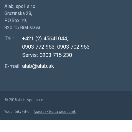
Alab, spol. s r.o.
Gruzínska 28,
P.O.Box 19,
820 15 Bratislava
Tel.:
+421 (2) 45641044,
0903 772 953, 0903 702 953
Servis: 0903 715 230
alab@alab.sk
E-mail:
© 2015 Alab, spol. s r.o.
Webstránky vytvoril:
Aweb.sk - tvorba webstránok