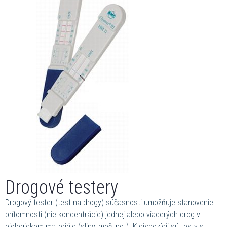
Drogové testery
Drogový tester (test na drogy) súčasnosti umožňuje stanovenie
prítomnosti (nie koncentrácie) jednej alebo viacerých drog v
biologickom materiále (sliny, moč, pot). K dispozícii sú testy s