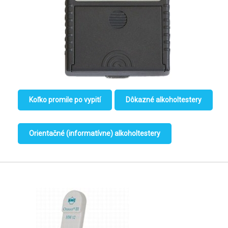
Koľko promile po vypití
Dôkazné alkoholtestery
Orientačné (informatívne) alkoholtestery