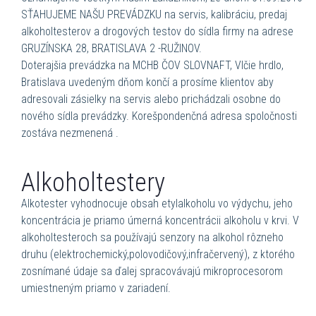
SŤAHUJEME NAŠU PREVÁDZKU na servis, kalibráciu, predaj
alkoholtesterov a drogových testov do sídla firmy na adrese
GRUZÍNSKA 28, BRATISLAVA 2 -RUŽINOV.
Doterajšia prevádzka na MCHB ČOV SLOVNAFT, Vlčie hrdlo,
Bratislava uvedeným dňom končí a prosíme klientov aby
adresovali zásielky na servis alebo prichádzali osobne do
nového sídla prevádzky. Korešpondenčná adresa spoločnosti
zostáva nezmenená .
Alkoholtestery
Alkotester vyhodnocuje obsah etylalkoholu vo výdychu, jeho
koncentrácia je priamo úmerná koncentrácii alkoholu v krvi. V
alkoholtesteroch sa používajú senzory na alkohol rôzneho
druhu (elektrochemický,polovodičový,infračervený), z ktorého
zosnímané údaje sa ďalej spracovávajú mikroprocesorom
umiestneným priamo v zariadení.