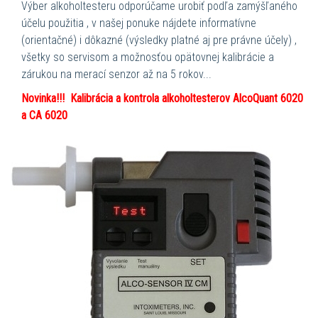
Výber alkoholtesteru odporúčame urobiť podľa zamýšľaného
účelu použitia , v našej ponuke nájdete informatívne
(orientačné) i dôkazné (výsledky platné aj pre právne účely) ,
všetky so servisom a možnosťou opätovnej kalibrácie a
zárukou na merací senzor až na 5 rokov...
Novinka!!! Kalibrácia a kontrola alkoholtesterov AlcoQuant 6020
a CA 6020