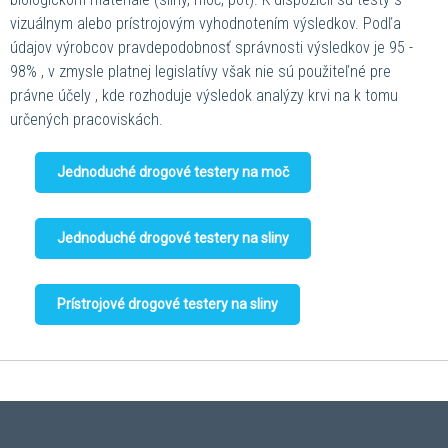
vizuálnym alebo prístrojovým vyhodnotením výsledkov. Podľa
údajov výrobcov pravdepodobnosť správnosti výsledkov je 95 -
98% , v zmysle platnej legislatívy však nie sú použiteľné pre
právne účely , kde rozhoduje výsledok analýzy krvi na k tomu
určených pracoviskách.
Jednoduché drogové testery na moč
Jednoduché drogové testery na sliny
Prístrojové drogové testery na sliny