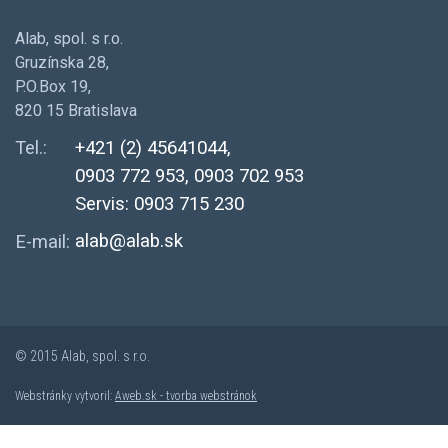
Alab, spol. s r.o.
Gruzínska 28,
P.O.Box 19,
820 15 Bratislava
Tel.:
+421 (2) 45641044,
0903 772 953, 0903 702 953
Servis: 0903 715 230
alab@alab.sk
E-mail:
© 2015 Alab, spol. s r.o.
Webstránky vytvoril:
Aweb.sk - tvorba webstránok