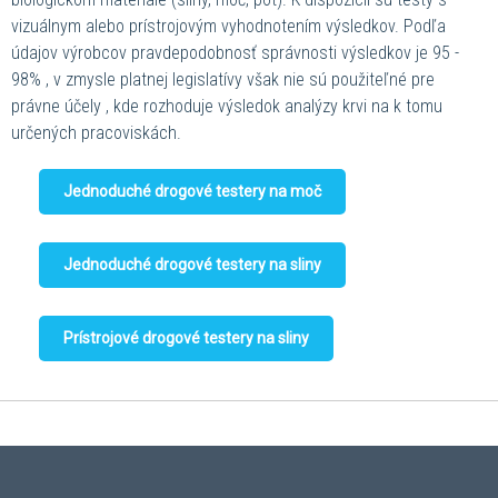
vizuálnym alebo prístrojovým vyhodnotením výsledkov. Podľa
údajov výrobcov pravdepodobnosť správnosti výsledkov je 95 -
98% , v zmysle platnej legislatívy však nie sú použiteľné pre
právne účely , kde rozhoduje výsledok analýzy krvi na k tomu
určených pracoviskách.
Jednoduché drogové testery na moč
Jednoduché drogové testery na sliny
Prístrojové drogové testery na sliny