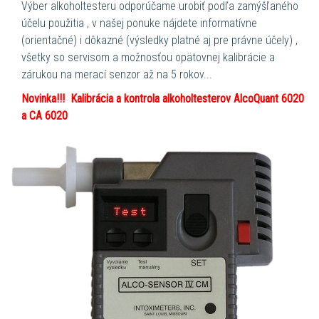
Výber alkoholtesteru odporúčame urobiť podľa zamýšľaného
účelu použitia , v našej ponuke nájdete informatívne
(orientačné) i dôkazné (výsledky platné aj pre právne účely) ,
všetky so servisom a možnosťou opätovnej kalibrácie a
zárukou na merací senzor až na 5 rokov...
Novinka!!! Kalibrácia a kontrola alkoholtesterov AlcoQuant 6020
a CA 6020