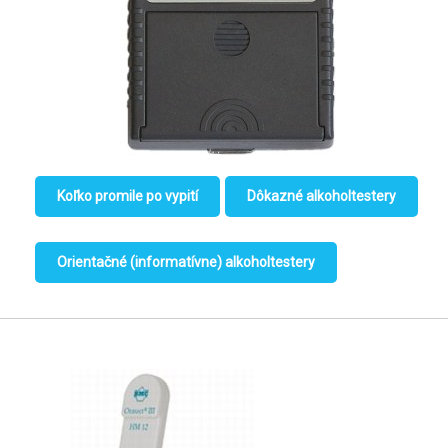
Koľko promile po vypití
Dôkazné alkoholtestery
Orientačné (informatívne) alkoholtestery