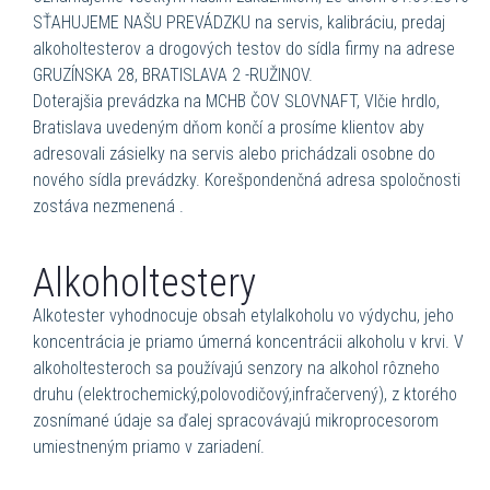
SŤAHUJEME NAŠU PREVÁDZKU na servis, kalibráciu, predaj
alkoholtesterov a drogových testov do sídla firmy na adrese
GRUZÍNSKA 28, BRATISLAVA 2 -RUŽINOV.
Doterajšia prevádzka na MCHB ČOV SLOVNAFT, Vlčie hrdlo,
Bratislava uvedeným dňom končí a prosíme klientov aby
adresovali zásielky na servis alebo prichádzali osobne do
nového sídla prevádzky. Korešpondenčná adresa spoločnosti
zostáva nezmenená .
Alkoholtestery
Alkotester vyhodnocuje obsah etylalkoholu vo výdychu, jeho
koncentrácia je priamo úmerná koncentrácii alkoholu v krvi. V
alkoholtesteroch sa používajú senzory na alkohol rôzneho
druhu (elektrochemický,polovodičový,infračervený), z ktorého
zosnímané údaje sa ďalej spracovávajú mikroprocesorom
umiestneným priamo v zariadení.