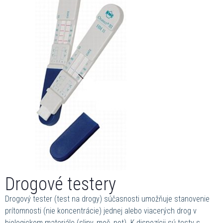
Drogové testery
Drogový tester (test na drogy) súčasnosti umožňuje stanovenie
prítomnosti (nie koncentrácie) jednej alebo viacerých drog v
biologickom materiále (sliny, moč, pot). K dispozícii sú testy s